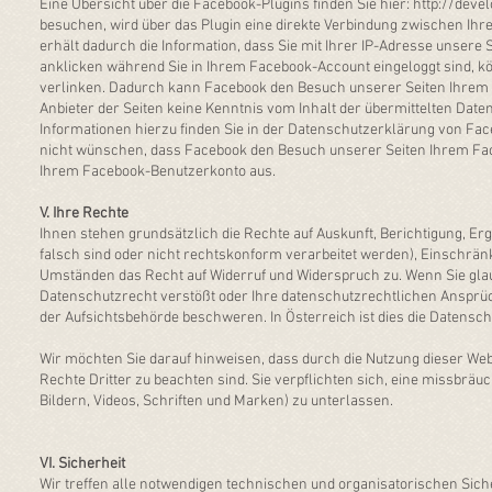
Eine Übersicht über die Facebook-Plugins finden Sie hier:
http://deve
besuchen, wird über das Plugin eine direkte Verbindung zwischen I
erhält dadurch die Information, dass Sie mit Ihrer IP-Adresse unsere
anklicken während Sie in Ihrem Facebook-Account eingeloggt sind, kö
verlinken. Dadurch kann Facebook den Besuch unserer Seiten Ihrem B
Anbieter der Seiten keine Kenntnis vom Inhalt der übermittelten Dat
Informationen hierzu finden Sie in der Datenschutzerklärung von Fa
nicht wünschen, dass Facebook den Besuch unserer Seiten Ihrem Face
Ihrem Facebook-Benutzerkonto aus.
V. Ihre Rechte
Ihnen stehen grundsätzlich die Rechte auf Auskunft, Berichtigung, 
falsch sind oder nicht rechtskonform verarbeitet werden), Einschrä
Umständen das Recht auf Widerruf und Widerspruch zu. Wenn Sie glau
Datenschutzrecht verstößt oder Ihre datenschutzrechtlichen Ansprüch
der Aufsichtsbehörde beschweren. In Österreich ist dies die Datensc
​Wir möchten Sie darauf hinweisen, dass durch die Nutzung dieser W
Rechte Dritter zu beachten sind. Sie verpflichten sich, eine missbrä
Bildern, Videos, Schriften und Marken) zu unterlassen.
VI. Sicherheit
​Wir treffen alle notwendigen technischen und organisatorischen 